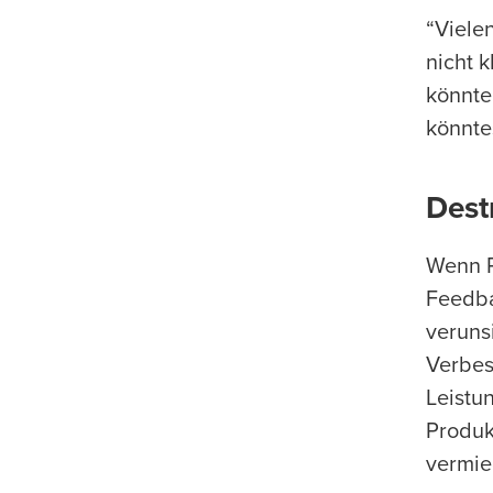
“Vielen
nicht 
könnte
könnte
Dest
Wenn R
Feedba
veruns
Verbes
Leistu
Produk
vermie