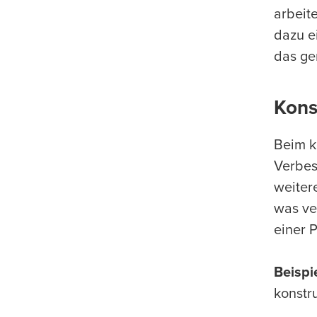
arbeit
dazu e
das ge
Kons
Beim k
Verbes
weiter
was ve
einer 
Beispi
konstr