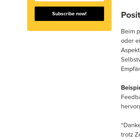
Posi
Subscribe now!
Beim p
oder e
Aspekt
Selbst
Empfän
Beispi
Feedba
hervor
“Danke
trotz Z