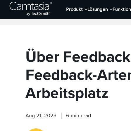
Direkt
Produkt
Lösungen
Funktio
zum
Neueste Artikel
Screen Capture und Auf
Inhalt
Über Feedback
Feedback-Arte
Arbeitsplatz
Aug 21, 2023
6 min read