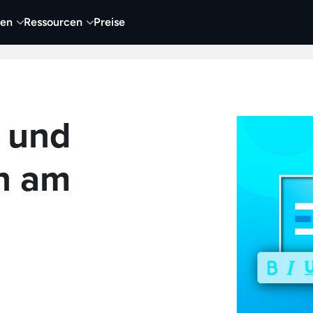
nen
Ressourcen
Preise
nehmen
Video
Visueller Content
Business
 und
n am