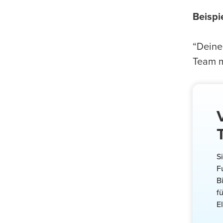
Beispie
“Deine
Team m
S
F
B
f
E