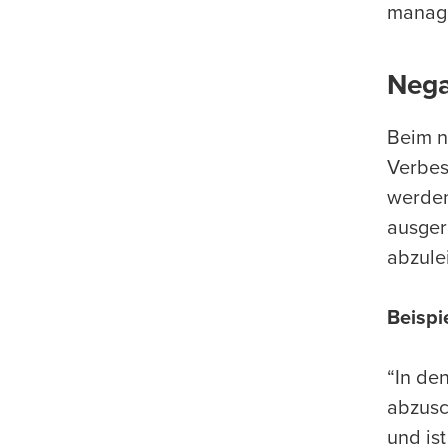
manage
Nega
Beim n
Verbes
werden
ausger
abzule
Beispi
“In de
abzusc
und is