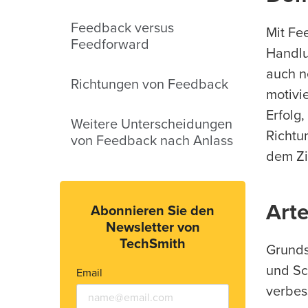
Feedback versus
Mit Fe
Feedforward
Handlu
auch n
Richtungen von Feedback
motivi
Erfolg
Weitere Unterscheidungen
Richtu
von Feedback nach Anlass
dem Zi
Art
Abonnieren Sie den
Newsletter von
TechSmith
Grunds
und Sc
Email
verbes