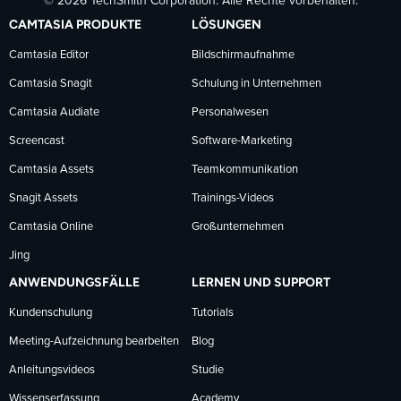
© 2026 TechSmith Corporation. Alle Rechte vorbehalten.
auf
auf
auf
CAMTASIA PRODUKTE
LÖSUNGEN
Facebook
LinkedIn
YouTube
Camtasia Editor
Bildschirmaufnahme
Camtasia Snagit
Schulung in Unternehmen
folgen
folgen
folgen
Camtasia Audiate
Personalwesen
Screencast
Software-Marketing
Camtasia Assets
Teamkommunikation
Snagit Assets
Trainings-Videos
Camtasia Online
Großunternehmen
Jing
ANWENDUNGSFÄLLE
LERNEN UND SUPPORT
Kundenschulung
Tutorials
Meeting-Aufzeichnung bearbeiten
Blog
Anleitungsvideos
Studie
Wissenserfassung
Academy