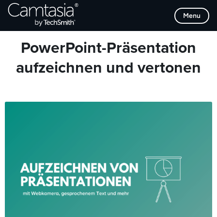
Direkt
Browse Categories
Menu
zum
Inhalt
PowerPoint-Präsentation
aufzeichnen und vertonen