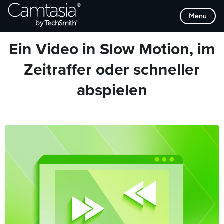
Direkt
Browse Categories
Menu
zum
Inhalt
Ein Video in Slow Motion, im
Zeitraffer oder schneller
abspielen