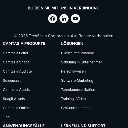
BLEIBEN SIE MIT UNS IN VERBINDUNG!
TechSmith
TechSmith
TechSmith
© 2026 TechSmith Corporation. Alle Rechte vorbehalten.
auf
auf
auf
CAMTASIA PRODUKTE
LÖSUNGEN
Facebook
LinkedIn
YouTube
Camtasia Editor
Bildschirmaufnahme
Camtasia Snagit
Schulung in Unternehmen
folgen
folgen
folgen
Camtasia Audiate
Personalwesen
Screencast
Software-Marketing
Camtasia Assets
Teamkommunikation
Snagit Assets
Trainings-Videos
Camtasia Online
Großunternehmen
Jing
ANWENDUNGSFÄLLE
LERNEN UND SUPPORT