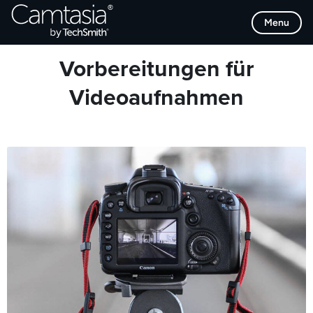
Direkt
Browse Categories
Menu
zum
Inhalt
Vorbereitungen für
Videoaufnahmen