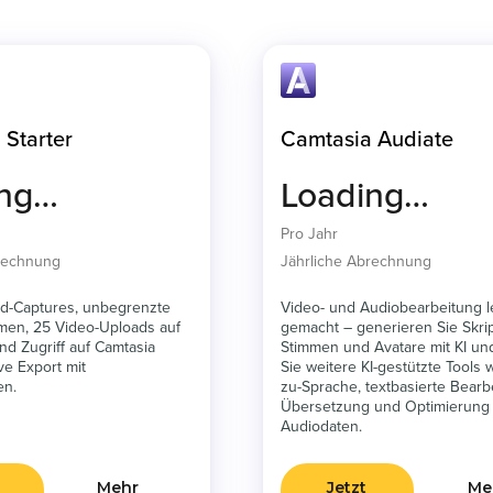
 Starter
Camtasia Audiate
ing…
Loading…
Pro Jahr
brechnung
Jährliche Abrechnung
ild-Captures, unbegrenzte
Video- und Audiobearbeitung l
en, 25 Video-Uploads auf
gemacht – generieren Sie Skrip
nd Zugriff auf Camtasia
Stimmen und Avatare mit KI un
ive Export mit
Sie weitere KI-gestützte Tools w
en.
zu-Sprache, textbasierte Bearb
Übersetzung und Optimierung
Audiodaten.
Mehr
Jetzt
Me