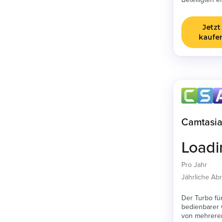
Beteiligten ei
Jetzt
kaufe
Camtasia
Load
Pro Jahr
Jährliche A
Der Turbo für
bedienbarer 
von mehreren