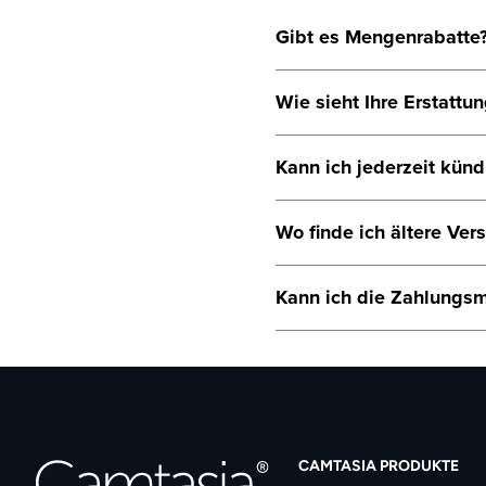
Gibt es Mengenrabatte
Volumenrabatte für Camtasia
Wie sieht Ihre Erstattun
der Rabatt. Volumenrabatte 
Volumenlizenzen für Camta
Wenn die Software aus irge
Kann ich jederzeit künd
ab Kaufdatum gegen Erstat
Ja, Sie können Ihr Abo jede
Wo finde ich ältere Ver
Wenn Sie eine ältere Versi
Kann ich die Zahlungs
Seite mit den Downloads au
Ja, Sie können von der Kr
Fragen haben,
kontaktieren
CAMTASIA PRODUKTE