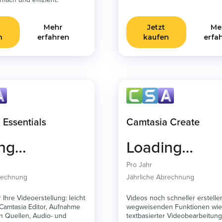
nfach und effizient.
Mehr
Jetzt
Me
n
erfahren
kaufen
erfa
 Essentials
Camtasia Create
ing…
Loading…
Pro Jahr
brechnung
Jährliche Abrechnung
 Ihre Videoerstellung: leicht
Videos noch schneller erstelle
Camtasia Editor, Aufnahme
wegweisenden Funktionen wie
 Quellen, Audio- und
textbasierter Videobearbeitung,