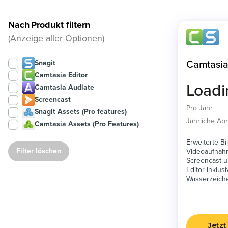
Nach
Produkt filtern
(Anzeige aller Optionen)
Snagit
Camtasia
Camtasia Editor
Load
Camtasia Audiate
Screencast
Pro Jahr
Snagit Assets (Pro features)
Jährliche A
Camtasia Assets (Pro Features)
Erweiterte B
Filter löschen
Videoaufnahm
Screencast u
Editor inklus
Wasserzeich
Jetzt