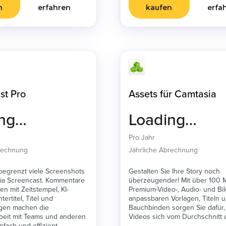
n
erfahren
kaufen
erfa
st Pro
Assets für Camtasia
ing…
Loading…
Pro Jahr
brechnung
Jährliche Abrechnung
nbegrenzt viele Screenshots
Gestalten Sie Ihre Story noch
ia Screencast. Kommentare
überzeugender! Mit über 100 M
n mit Zeitstempel, KI-
Premium-Video-, Audio- und Bil
ertitel, Titel und
anpassbaren Vorlagen, Titeln 
gen machen die
Bauchbinden sorgen Sie dafür,
eit mit Teams und anderen
Videos sich vom Durchschnitt