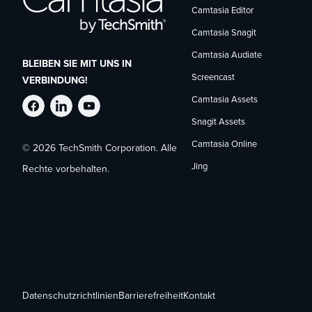
Camtasia Editor
Camtasia Snagit
Camtasia Audiate
BLEIBEN SIE MIT UNS IN
Screencast
VERBINDUNG!
Camtasia Assets
TechSmith
TechSmith
TechSmith
Snagit Assets
Camtasia Online
© 2026 TechSmith Corporation. Alle
auf
auf
auf
Jing
Rechte vorbehalten.
Facebook
LinkedIn
YouTube
folgen
folgen
folgen
Datenschutzrichtlinien
Barrierefreiheit
Kontakt