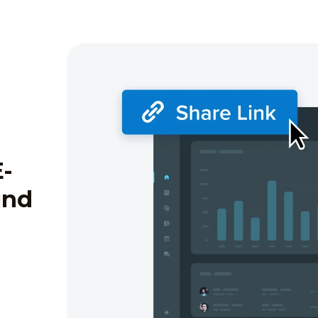
-
und