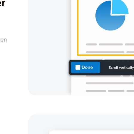
er
men