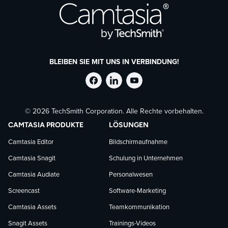
BLEIBEN SIE MIT UNS IN VERBINDUNG!
TechSmith
TechSmith
TechSmith
© 2026 TechSmith Corporation. Alle Rechte vorbehalten.
auf
auf
auf
CAMTASIA PRODUKTE
LÖSUNGEN
Facebook
LinkedIn
YouTube
Camtasia Editor
Bildschirmaufnahme
Camtasia Snagit
Schulung in Unternehmen
folgen
folgen
folgen
Camtasia Audiate
Personalwesen
Screencast
Software-Marketing
Camtasia Assets
Teamkommunikation
Snagit Assets
Trainings-Videos