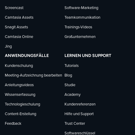
Screencast
Software-Marketing
Camtasia Assets
Teamkommunikation
Snagit Assets
Trainings-Videos
Camtasia Online
Großunternehmen
Jing
ANWENDUNGSFÄLLE
LERNEN UND SUPPORT
Kundenschulung
Tutorials
Meeting-Aufzeichnung bearbeiten
Blog
Anleitungsvideos
Studie
Wissenserfassung
Academy
Technologieschulung
Kundenreferenzen
Content-Erstellung
Hilfe und Support
Feedback
Trust Center
Softwareschlüssel