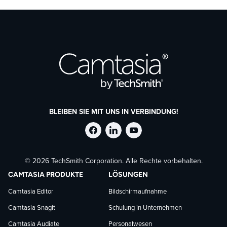
BLEIBEN SIE MIT UNS IN VERBINDUNG!
TechSmith
TechSmith
TechSmith
© 2026 TechSmith Corporation. Alle Rechte vorbehalten.
auf
auf
auf
CAMTASIA PRODUKTE
LÖSUNGEN
Facebook
LinkedIn
YouTube
Camtasia Editor
Bildschirmaufnahme
Camtasia Snagit
Schulung in Unternehmen
folgen
folgen
folgen
Camtasia Audiate
Personalwesen