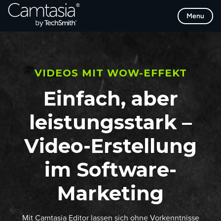
Direkt
Menu
zum
Inhalt
VIDEOS MIT WOW-EFFEKT
Einfach, aber
leistungsstark –
Video-Erstellung
im Software-
Marketing
Mit Camtasia Editor lassen sich ohne Vorkenntnisse