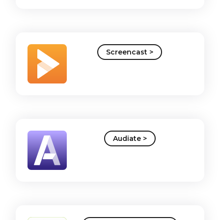
Screencast >
Audiate >