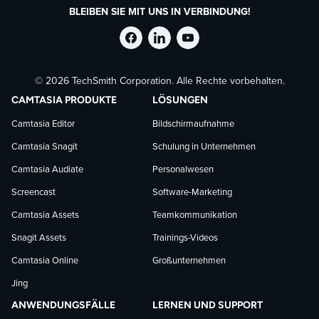
BLEIBEN SIE MIT UNS IN VERBINDUNG!
TechSmith
TechSmith
TechSmith
© 2026 TechSmith Corporation. Alle Rechte vorbehalten.
auf
auf
auf
CAMTASIA PRODUKTE
LÖSUNGEN
Facebook
LinkedIn
YouTube
Camtasia Editor
Bildschirmaufnahme
Camtasia Snagit
Schulung in Unternehmen
folgen
folgen
folgen
Camtasia Audiate
Personalwesen
Screencast
Software-Marketing
Camtasia Assets
Teamkommunikation
Snagit Assets
Trainings-Videos
Camtasia Online
Großunternehmen
Jing
ANWENDUNGSFÄLLE
LERNEN UND SUPPORT