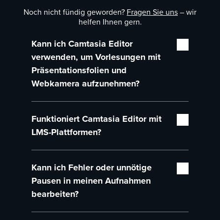
Noch nicht fündig geworden?
Fragen Sie uns
– wir
helfen Ihnen gern.
Kann ich Camtasia Editor
verwenden, um Vorlesungen mit
Präsentationsfolien und
Webkamera aufzunehmen?
Ganz bestimmt. In Editor können Sie Ihren
Funktioniert Camtasia Editor mit
Bildschirm, Ihre Webkamera und Ihren
gesprochenen Kommentar auf separaten
LMS-Plattformen?
Spuren gleichzeitig aufnehmen.
Ja. Sie können Ihre Videos als MPP4-Datei
Kann ich Fehler oder unnötige
oder als SCORM-Paket exportieren und dann
in Brightspace, Canvas, Moodle, Blackboard
Pausen in meinen Aufnahmen
oder jedes gängige LMS hochladen.
bearbeiten?
Ja, mit Camtasia Editor und Audiate können