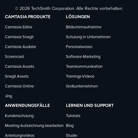
© 2026 TechSmith Corporation. Alle Rechte vorbehalten.
auf
auf
auf
CAMTASIA PRODUKTE
LÖSUNGEN
Facebook
LinkedIn
YouTube
Camtasia Editor
Bildschirmaufnahme
Camtasia Snagit
Schulung in Unternehmen
folgen
folgen
folgen
Camtasia Audiate
Personalwesen
Screencast
Software-Marketing
Camtasia Assets
Teamkommunikation
Snagit Assets
Trainings-Videos
Camtasia Online
Großunternehmen
Jing
ANWENDUNGSFÄLLE
LERNEN UND SUPPORT
Kundenschulung
Tutorials
Meeting-Aufzeichnung bearbeiten
Blog
Anleitungsvideos
Studie