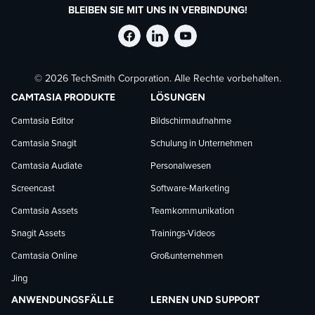
BLEIBEN SIE MIT UNS IN VERBINDUNG!
TechSmith
TechSmith
TechSmith
© 2026 TechSmith Corporation. Alle Rechte vorbehalten.
auf
auf
auf
CAMTASIA PRODUKTE
LÖSUNGEN
Facebook
LinkedIn
YouTube
Camtasia Editor
Bildschirmaufnahme
Camtasia Snagit
Schulung in Unternehmen
folgen
folgen
folgen
Camtasia Audiate
Personalwesen
Screencast
Software-Marketing
Camtasia Assets
Teamkommunikation
Snagit Assets
Trainings-Videos
Camtasia Online
Großunternehmen
Jing
ANWENDUNGSFÄLLE
LERNEN UND SUPPORT