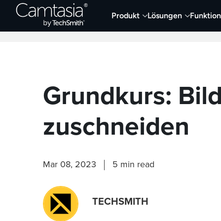
Direkt
Produkt
Lösungen
Funktio
zum
Neueste Artikel
Screen Capture und Auf
Inhalt
Grundkurs: Bil
zuschneiden
Mar 08, 2023
5 min read
TECHSMITH