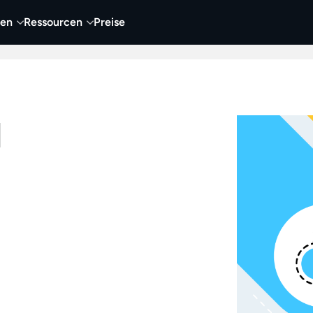
nen
Ressourcen
Preise
nehmen
Video
Visueller Content
Business
d