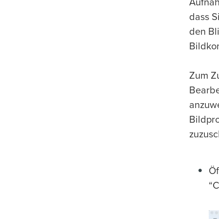
Aufnah
dass S
den Bl
Bildko
Zum Zu
Bearbe
anzuwe
Bildp
zuzusc
Öf
“C