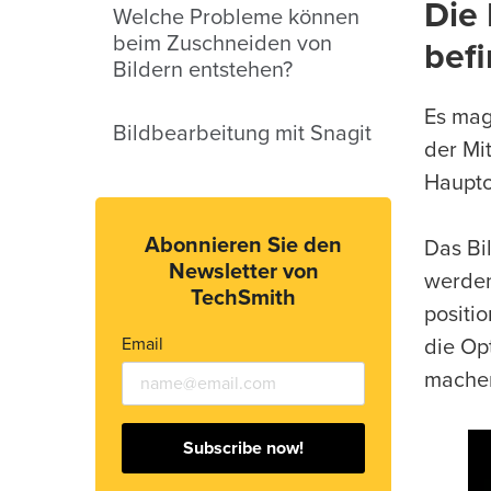
Die 
Welche Probleme können
beim Zuschneiden von
bef
Bildern entstehen?
Es mag
Bildbearbeitung mit Snagit
der Mit
Hauptob
Abonnieren Sie den
Das Bil
Newsletter von
werden
TechSmith
positi
Email
die Op
machen
Subscribe now!