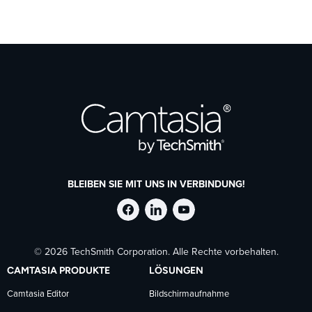
BLEIBEN SIE MIT UNS IN VERBINDUNG!
TechSmith
TechSmith
TechSmith
© 2026 TechSmith Corporation. Alle Rechte vorbehalten.
auf
auf
auf
CAMTASIA PRODUKTE
LÖSUNGEN
Facebook
LinkedIn
YouTube
Camtasia Editor
Bildschirmaufnahme