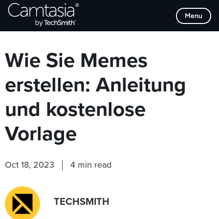
Direkt
Browse Categories
Menu
zum
Inhalt
Wie Sie Memes
erstellen: Anleitung
und kostenlose
Vorlage
Oct 18, 2023
4 min read
TECHSMITH