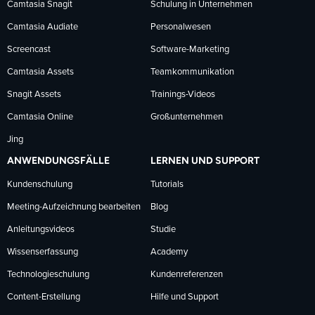
Camtasia Snagit
Schulung in Unternehmen
folgen
folgen
folgen
Camtasia Audiate
Personalwesen
Screencast
Software-Marketing
Camtasia Assets
Teamkommunikation
Snagit Assets
Trainings-Videos
Camtasia Online
Großunternehmen
Jing
ANWENDUNGSFÄLLE
LERNEN UND SUPPORT
Kundenschulung
Tutorials
Meeting-Aufzeichnung bearbeiten
Blog
Anleitungsvideos
Studie
Wissenserfassung
Academy
Technologieschulung
Kundenreferenzen
Content-Erstellung
Hilfe und Support