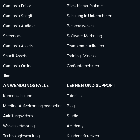
Facebook
LinkedIn
YouTube
Camtasia Editor
Bildschirmaufnahme
Camtasia Snagit
Schulung in Unternehmen
folgen
folgen
folgen
Camtasia Audiate
Personalwesen
Screencast
Software-Marketing
Camtasia Assets
Teamkommunikation
Snagit Assets
Trainings-Videos
Camtasia Online
Großunternehmen
Jing
ANWENDUNGSFÄLLE
LERNEN UND SUPPORT
Kundenschulung
Tutorials
Meeting-Aufzeichnung bearbeiten
Blog
Anleitungsvideos
Studie
Wissenserfassung
Academy
Technologieschulung
Kundenreferenzen