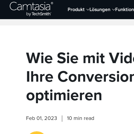
Direkt
Produkt
Lösungen
Funktio
zum
Neueste Artikel
Screen Capture und Auf
Inhalt
Wie Sie mit Vi
Ihre Conversio
optimieren
Feb 01, 2023
10 min read