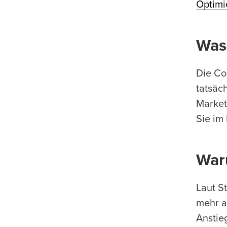
Optimi
Was
Die Co
tatsäc
Market
Sie im
War
Laut St
mehr a
Anstie