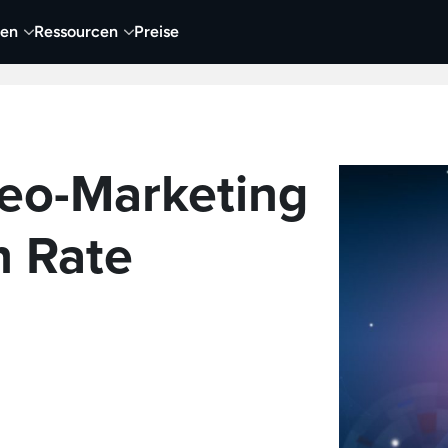
nen
Ressourcen
Preise
nehmen
Video
Visueller Content
Business
deo-Marketing
n Rate