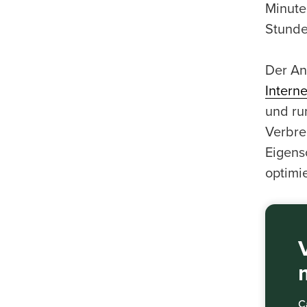
Minute
Stunde
Der An
Intern
und r
Verbre
Eigens
optimi
C