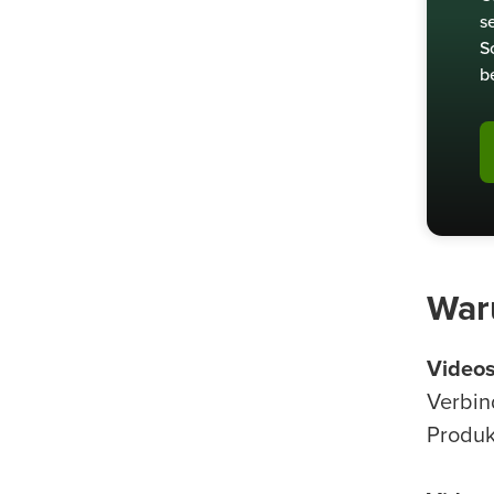
s
S
b
War
Videos
Verbin
Produk