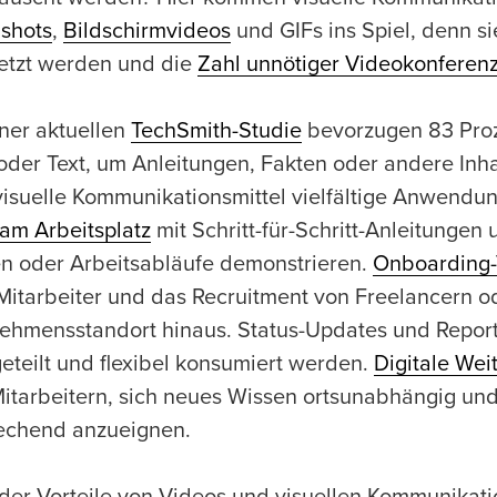
shots
,
Bildschirmvideos
und GIFs ins Spiel, denn s
etzt werden und die
Zahl unnötiger Videokonferen
iner aktuellen
TechSmith-Studie
bevorzugen 83 Proz
oder Text, um Anleitungen, Fakten oder andere Inha
 visuelle Kommunikationsmittel vielfältige Anwendu
 am Arbeitsplatz
mit Schritt-für-Schritt-Anleitung
en oder Arbeitsabläufe demonstrieren.
Onboarding-
Mitarbeiter und das Recruitment von Freelancern o
ehmensstandort hinaus. Status-Updates und Report
eteilt und flexibel konsumiert werden.
Digitale Wei
itarbeitern, sich neues Wissen ortsunabhängig und
echend anzueignen.