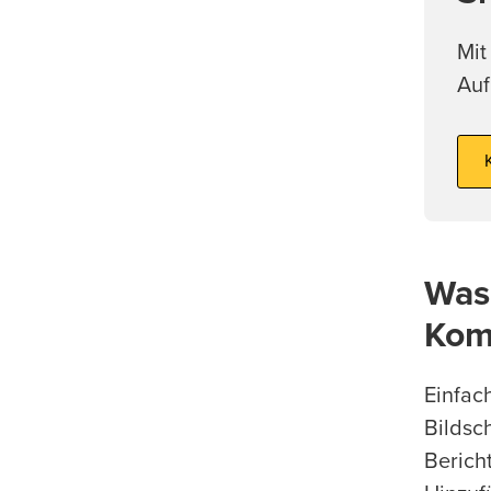
Mit
Auf
Was
Kom
Einfac
Bildsc
Berich