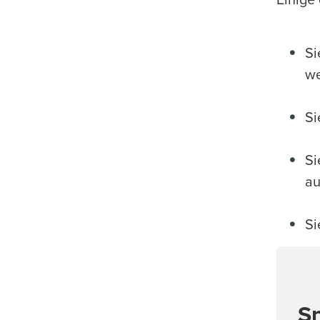
Einige
Si
we
Si
Si
au
Si
Sn