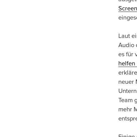
Screen
einges
Laut e
Audio 
es für
helfen
erklär
neuer 
Untern
Team g
mehr M
entspr