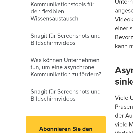
Unter
Kommunikationstools für
angese
den flexiblen
Wissensaustausch
Videok
einer 
Snagit für Screenshots und
Bevorz
Bildschirmvideos
kann m
Was können Unternehmen
tun, um eine asynchrone
Asy
Kommunikation zu fördern?
sink
Snagit für Screenshots und
Viele 
Bildschirmvideos
Präsen
der Au
viele 
Abonnieren Sie den