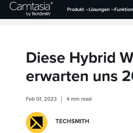
Direkt
Produkt
Lösungen
Funktio
zum
Neueste Artikel
Screen Capture und Auf
Inhalt
Diese Hybrid W
erwarten uns 
Feb 01, 2023
4 min read
TECHSMITH