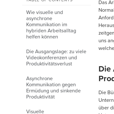
TABLE OF CONTENTS
Das Ar
Normal
Wie visuelle und
Anford
asynchrone
Kommunikation im
Heraus
hybriden Arbeitsalltag
zeitge
helfen können
uns an
welche
Die Ausgangslage: zu viele
Videokonferenzen und
Produktivitätsverlust
Die
Prod
Asynchrone
Kommunikation gegen
Ermüdung und sinkende
Die Bür
Produktivität
Untern
über d
Visuelle