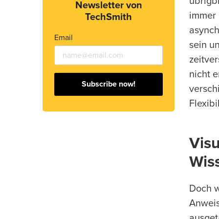
übrigb
Newsletter von
immer 
TechSmith
asynch
Email
sein un
zeitve
nicht 
Subscribe now!
versch
Flexibi
Visu
Wis
Doch w
Anweis
ausget