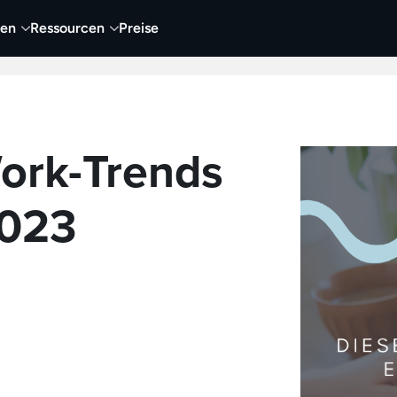
nen
Ressourcen
Preise
nehmen
Video
Visueller Content
Business
ork-Trends
2023