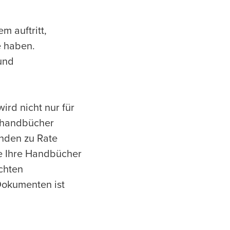
 auftritt,
e haben.
und
rd nicht nur für
erhandbücher
unden zu Rate
ie Ihre Handbücher
chten
 Dokumenten ist