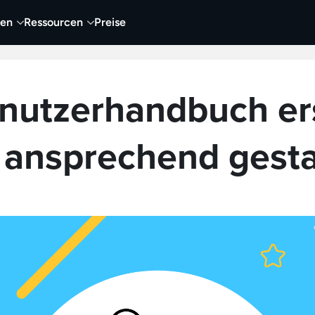
nen
Ressourcen
Preise
nehmen
Video
Visueller Content
Business
nutzerhandbuch er
 ansprechend gesta