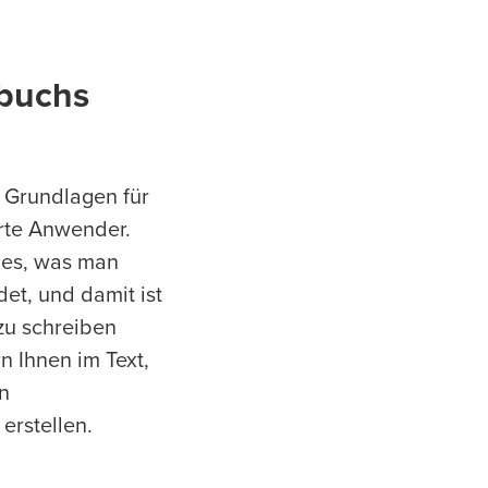
dbuchs
e Grundlagen für
erte Anwender.
lles, was man
et, und damit ist
 zu schreiben
n Ihnen im Text,
n
erstellen.