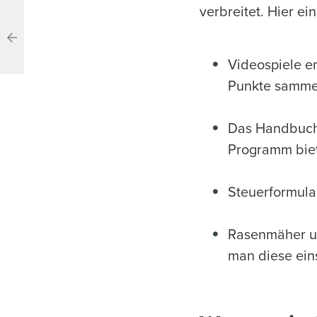
verbreitet. Hier ei
Videospiele en
Punkte sammel
Das Handbuch 
Programm biet
Steuerformular
Rasenmäher un
man diese ein