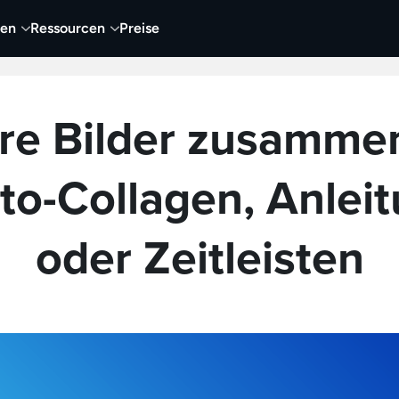
nen
Ressourcen
Preise
nehmen
Video
Visueller Content
Business
re Bilder zusamme
oto-Collagen, Anlei
oder Zeitleisten