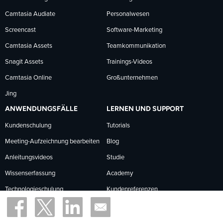
folgen
folgen
folgen
Camtasia Audiate
Personalwesen
Screencast
Software-Marketing
Camtasia Assets
Teamkommunikation
Snagit Assets
Trainings-Videos
Camtasia Online
Großunternehmen
Jing
ANWENDUNGSFÄLLE
LERNEN UND SUPPORT
Kundenschulung
Tutorials
Meeting-Aufzeichnung bearbeiten
Blog
Anleitungsvideos
Studie
Wissenserfassung
Academy
Technologieschulung
Kundenreferenzen
Content-Erstellung
Hilfe und Support
Feedback
Trust Center