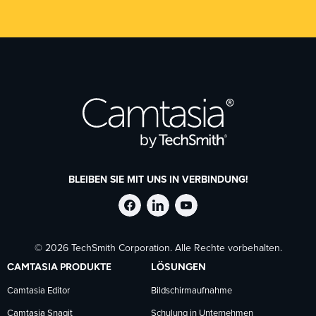
BLEIBEN SIE MIT UNS IN VERBINDUNG!
TechSmith
TechSmith
TechSmith
© 2026 TechSmith Corporation. Alle Rechte vorbehalten.
auf
auf
auf
CAMTASIA PRODUKTE
LÖSUNGEN
Facebook
LinkedIn
YouTube
Camtasia Editor
Bildschirmaufnahme
Camtasia Snagit
Schulung in Unternehmen