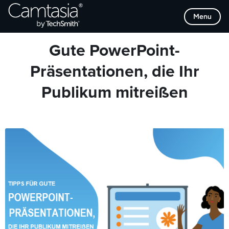
Direkt
Browse Categories
Menu
zum
Inhalt
Gute PowerPoint-
Präsentationen, die Ihr
Publikum mitreißen