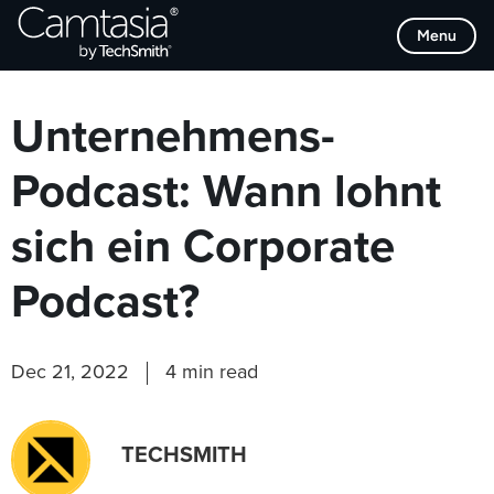
Direkt
Browse Categories
Menu
zum
Inhalt
Unternehmens-
Podcast: Wann lohnt
sich ein Corporate
Podcast?
Dec 21, 2022
4 min read
TECHSMITH