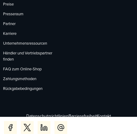
Preise
Presseraum
Partner
Karriere
Unternehmensressourcen
Händler und Vertriebspartner
finden
FAQ zum Online-Shop
Zahlungsmethoden
Rückgabebedingungen
Datenschutzrichtlinien
Barrierefreiheit
Kontakt
English
Deutsch
Français
Español
日本語
Português