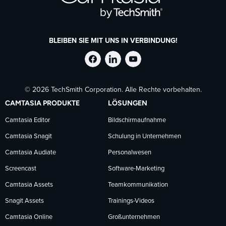
BLEIBEN SIE MIT UNS IN VERBINDUNG!
TechSmith
TechSmith
TechSmith
© 2026 TechSmith Corporation. Alle Rechte vorbehalten.
auf
auf
auf
CAMTASIA PRODUKTE
LÖSUNGEN
Facebook
LinkedIn
YouTube
Camtasia Editor
Bildschirmaufnahme
Camtasia Snagit
Schulung in Unternehmen
folgen
folgen
folgen
Camtasia Audiate
Personalwesen
Screencast
Software-Marketing
Camtasia Assets
Teamkommunikation
Snagit Assets
Trainings-Videos
Camtasia Online
Großunternehmen