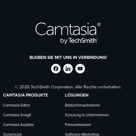
BLEIBEN SIE MIT UNS IN VERBINDUNG!
TechSmith
TechSmith
TechSmith
© 2026 TechSmith Corporation. Alle Rechte vorbehalten.
auf
auf
auf
CAMTASIA PRODUKTE
LÖSUNGEN
Facebook
LinkedIn
YouTube
Camtasia Editor
Bildschirmaufnahme
Camtasia Snagit
Schulung in Unternehmen
folgen
folgen
folgen
Camtasia Audiate
Personalwesen
Screencast
Software-Marketing