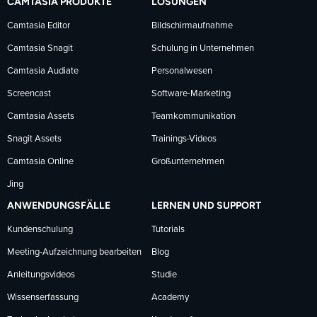
CAMTASIA PRODUKTE
LÖSUNGEN
Facebook
LinkedIn
YouTube
Camtasia Editor
Bildschirmaufnahme
Camtasia Snagit
Schulung in Unternehmen
folgen
folgen
folgen
Camtasia Audiate
Personalwesen
Screencast
Software-Marketing
Camtasia Assets
Teamkommunikation
Snagit Assets
Trainings-Videos
Camtasia Online
Großunternehmen
Jing
ANWENDUNGSFÄLLE
LERNEN UND SUPPORT
Kundenschulung
Tutorials
Meeting-Aufzeichnung bearbeiten
Blog
Anleitungsvideos
Studie
Wissenserfassung
Academy