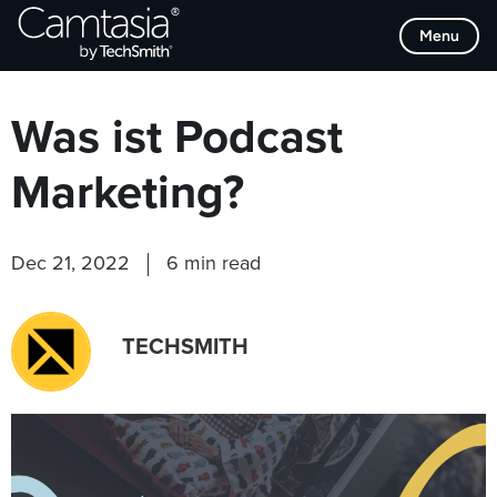
Direkt
Browse Categories
Menu
zum
Inhalt
Was ist Podcast
Marketing?
Dec 21, 2022
6 min read
TECHSMITH