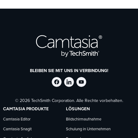
BLEIBEN SIE MIT UNS IN VERBINDUNG!
TechSmith
TechSmith
TechSmith
© 2026 TechSmith Corporation. Alle Rechte vorbehalten.
auf
auf
auf
CAMTASIA PRODUKTE
LÖSUNGEN
Facebook
LinkedIn
YouTube
Camtasia Editor
Bildschirmaufnahme
Camtasia Snagit
Schulung in Unternehmen
folgen
folgen
folgen