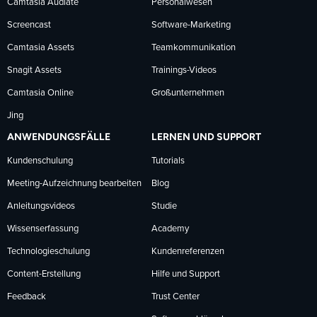
Camtasia Audiate
Personalwesen
Screencast
Software-Marketing
Camtasia Assets
Teamkommunikation
Snagit Assets
Trainings-Videos
Camtasia Online
Großunternehmen
Jing
ANWENDUNGSFÄLLE
LERNEN UND SUPPORT
Kundenschulung
Tutorials
Meeting-Aufzeichnung bearbeiten
Blog
Anleitungsvideos
Studie
Wissenserfassung
Academy
Technologieschulung
Kundenreferenzen
Content-Erstellung
Hilfe und Support
Feedback
Trust Center