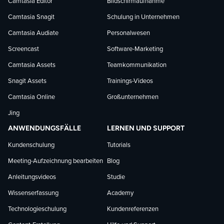
Facebook
LinkedIn
YouTube
Camtasia Editor
Bildschirmaufnahme
Camtasia Snagit
Schulung in Unternehmen
folgen
folgen
folgen
Camtasia Audiate
Personalwesen
Screencast
Software-Marketing
Camtasia Assets
Teamkommunikation
Snagit Assets
Trainings-Videos
Camtasia Online
Großunternehmen
Jing
ANWENDUNGSFÄLLE
LERNEN UND SUPPORT
Kundenschulung
Tutorials
Meeting-Aufzeichnung bearbeiten
Blog
Anleitungsvideos
Studie
Wissenserfassung
Academy
Technologieschulung
Kundenreferenzen