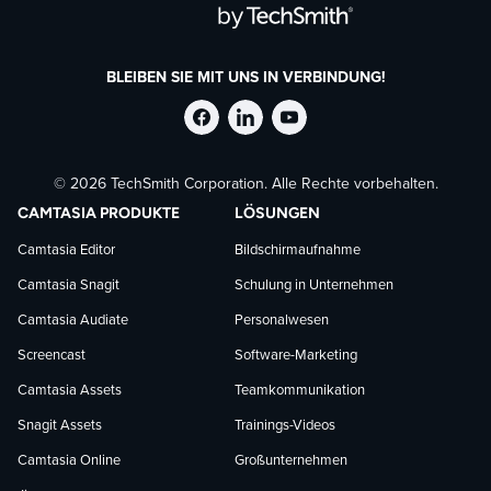
BLEIBEN SIE MIT UNS IN VERBINDUNG!
TechSmith
TechSmith
TechSmith
© 2026 TechSmith Corporation. Alle Rechte vorbehalten.
auf
auf
auf
CAMTASIA PRODUKTE
LÖSUNGEN
Facebook
LinkedIn
YouTube
Camtasia Editor
Bildschirmaufnahme
Camtasia Snagit
Schulung in Unternehmen
folgen
folgen
folgen
Camtasia Audiate
Personalwesen
Screencast
Software-Marketing
Camtasia Assets
Teamkommunikation
Snagit Assets
Trainings-Videos
Camtasia Online
Großunternehmen