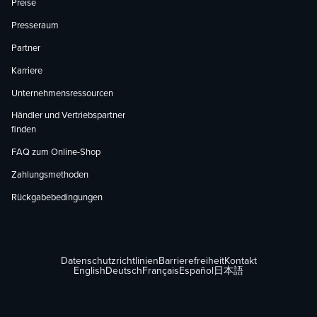
Preise
Presseraum
Partner
Karriere
Unternehmensressourcen
Händler und Vertriebspartner
finden
FAQ zum Online-Shop
Zahlungsmethoden
Rückgabebedingungen
Datenschutzrichtlinien
Barrierefreiheit
Kontakt
English
Deutsch
Français
Español
日本語