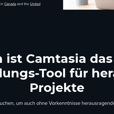
 in
Canada
and the
United
ist Camtasia das
lungs-Tool für h
Projekte
auchen, um auch ohne Vorkenntnisse herausragende 