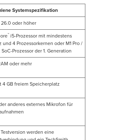
lene Systemspezifikation
26.0 oder höher
™
ore
i5-Prozessor mit mindestens
z und 4 Prozessorkernen oder M1 Pro /
 SoC-Prozessor der 1. Generation
RAM oder mehr
t 4 GB freiem Speicherplatz
der anderes externes Mikrofon für
haufnahmen
 Testversion werden eine
etverbindung und ein TechSmith-