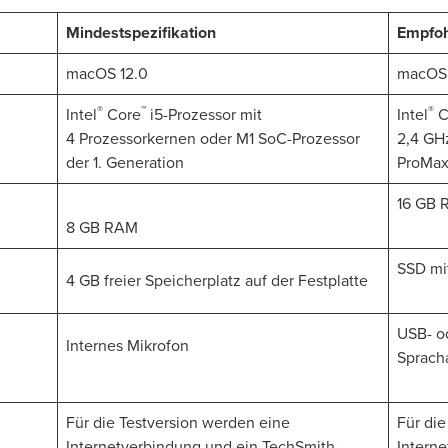
Mindestspezifikation
Empfoh
macOS 12.0
macOS 
®
™
®
Intel
Core
i5-Prozessor mit
Intel
C
4 Prozessorkernen oder M1 SoC-Prozessor
2,4 GH
der 1. Generation
ProMax
16 GB 
8 GB RAM
SSD mi
4 GB freier Speicherplatz auf der Festplatte
USB- o
Internes Mikrofon
Sprac
Für die Testversion werden eine
Für die
Internetverbindung und ein TechSmith-
Intern