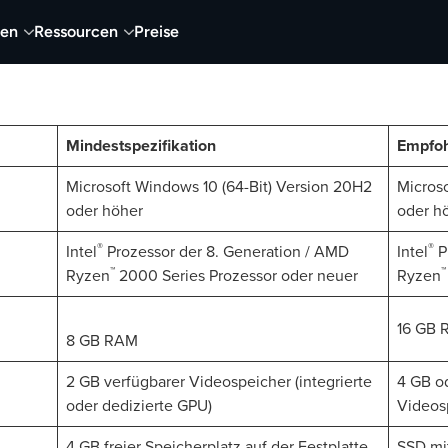
nen
Ressourcen
Preise
 für Audiate
Mindestspezifikation
Empfoh
Microsoft Windows 10 (64-Bit) Version 20H2
Microso
oder höher
oder h
®
®
Intel
Prozessor der 8. Generation / AMD
Intel
P
™
™
Ryzen
2000 Series Prozessor oder neuer
Ryzen
16 GB 
8 GB RAM
2 GB verfügbarer Videospeicher (integrierte
4 GB o
oder dedizierte GPU)
Videos
4 GB freier Speicherplatz auf der Festplatte
SSD mi