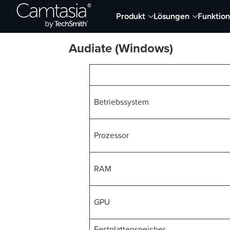
Direkt
Produkt
Lösungen
Funktio
Systemanforderungen
zum
Inhalt
Audiate (Windows)
Betriebssystem
Prozessor
RAM
GPU
Festplattenspeicher