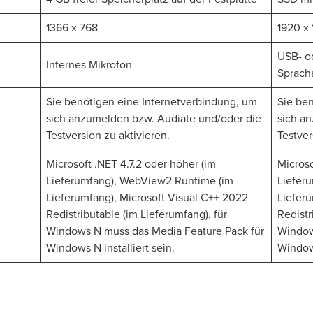
1366 x 768
1920 x
USB- o
Internes Mikrofon
Sprac
Sie benötigen eine Internetverbindung, um
Sie be
sich anzumelden bzw. Audiate und/oder die
sich a
Testversion zu aktivieren.
Testver
Microsoft .NET 4.7.2 oder höher (im
Microso
Lieferumfang), WebView2 Runtime (im
Liefer
Lieferumfang), Microsoft Visual C++ 2022
Lieferu
Redistributable (im Lieferumfang), für
Redistr
Windows N muss das Media Feature Pack für
Window
Windows N installiert sein.
Windows