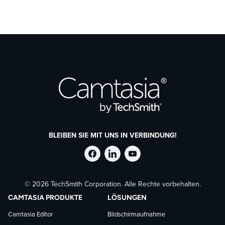
BLEIBEN SIE MIT UNS IN VERBINDUNG!
TechSmith
TechSmith
TechSmith
© 2026 TechSmith Corporation. Alle Rechte vorbehalten.
auf
auf
auf
CAMTASIA PRODUKTE
LÖSUNGEN
Facebook
LinkedIn
YouTube
Camtasia Editor
Bildschirmaufnahme