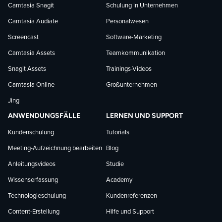
Camtasia Snagit
Schulung in Unternehmen
folgen
folgen
folgen
Camtasia Audiate
Personalwesen
Screencast
Software-Marketing
Camtasia Assets
Teamkommunikation
Snagit Assets
Trainings-Videos
Camtasia Online
Großunternehmen
Jing
ANWENDUNGSFÄLLE
LERNEN UND SUPPORT
Kundenschulung
Tutorials
Meeting-Aufzeichnung bearbeiten
Blog
Anleitungsvideos
Studie
Wissenserfassung
Academy
Technologieschulung
Kundenreferenzen
Content-Erstellung
Hilfe und Support