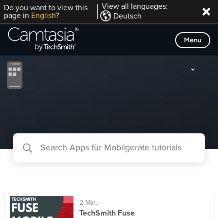
Direkt
View all languages:
Do you want to view this
page in
English
?
Deutsch
zum
Inhalt
Menu
2 Min.
TechSmith Fuse