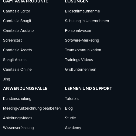
CAMTASIA PRODUKTE
LÖSUNGEN
Facebook
LinkedIn
YouTube
Camtasia Editor
Bildschirmaufnahme
Camtasia Snagit
Schulung in Unternehmen
folgen
folgen
folgen
Camtasia Audiate
Personalwesen
Screencast
Software-Marketing
Camtasia Assets
Teamkommunikation
Snagit Assets
Trainings-Videos
Camtasia Online
Großunternehmen
Jing
ANWENDUNGSFÄLLE
LERNEN UND SUPPORT
Kundenschulung
Tutorials
Meeting-Aufzeichnung bearbeiten
Blog
Anleitungsvideos
Studie
Wissenserfassung
Academy