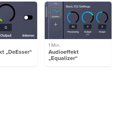
1 Min.
kt „DeEsser“
Audioeffekt
„Equalizer“