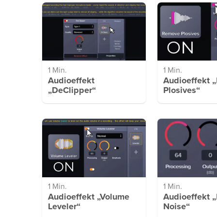
1 Min.
1 Min.
Audioeffekt
Audioeffekt 
„DeClipper“
Plosives“
1 Min.
1 Min.
Audioeffekt „Volume
Audioeffekt 
Leveler“
Noise“