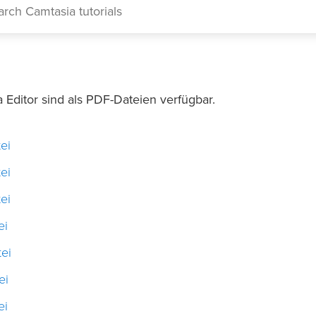
a Editor sind als PDF-Dateien verfügbar.
ei
ei
ei
ei
tei
ei
ei