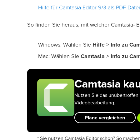
Hilfe für Camtasia Editor 9/3 als PDF-Datei
So finden Sie heraus, mit welcher Camtasia- Ed
Windows: Wählen Sie
Hilfe
>
Info zu Ca
Mac: Wählen Sie
Camtasia
>
Info zu Ca
Camtasia ka
Nutzen Sie das unübertroffen 
Videobearbeitung.
Pläne vergleichen
* Sie nutzen Camtasia Editor schon? So mache