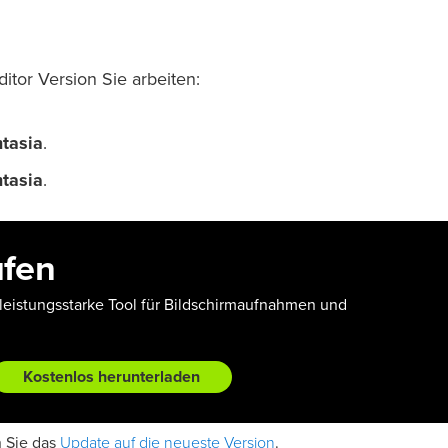
itor Version Sie arbeiten:
mtasia
.
mtasia
.
ufen
leistungsstarke Tool für Bildschirmaufnahmen und
Kostenlos herunterladen
Update auf die neueste Version
n Sie das
.