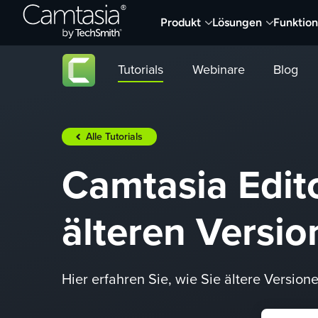
Direkt
Produkt
Lösungen
Funktio
zum
Inhalt
Tutorials
Webinare
Blog
Alle Tutorials
Camtasia Edito
älteren Versi
Hier erfahren Sie, wie Sie ältere Versi