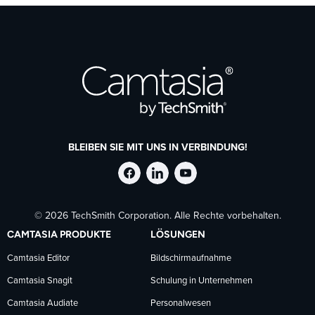
BLEIBEN SIE MIT UNS IN VERBINDUNG!
TechSmith
TechSmith
TechSmith
© 2026 TechSmith Corporation. Alle Rechte vorbehalten.
auf
auf
auf
CAMTASIA PRODUKTE
LÖSUNGEN
Facebook
LinkedIn
YouTube
Camtasia Editor
Bildschirmaufnahme
Camtasia Snagit
Schulung in Unternehmen
folgen
folgen
folgen
Camtasia Audiate
Personalwesen