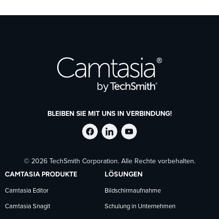
BLEIBEN SIE MIT UNS IN VERBINDUNG!
TechSmith
TechSmith
TechSmith
© 2026 TechSmith Corporation. Alle Rechte vorbehalten.
auf
auf
auf
CAMTASIA PRODUKTE
LÖSUNGEN
Facebook
LinkedIn
YouTube
Camtasia Editor
Bildschirmaufnahme
Camtasia Snagit
Schulung in Unternehmen
folgen
folgen
folgen