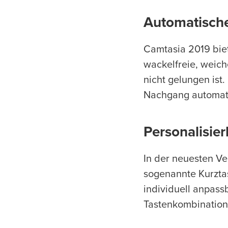
Automatische
Camtasia 2019 biet
wackelfreie, weic
nicht gelungen ist
Nachgang automati
Personalisier
In der neuesten V
sogenannte Kurztas
individuell anpass
Tastenkombinatione