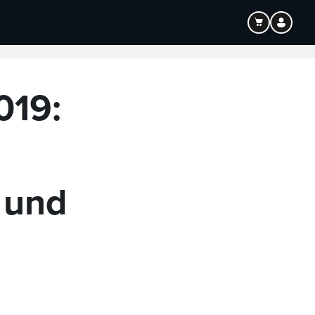
019:
 und