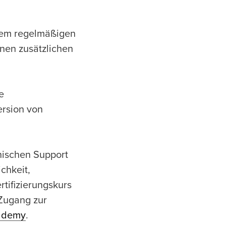
inem regelmäßigen
inen zusätzlichen
e
ersion von
nischen Support
chkeit,
tifizierungskurs
Zugang zur
ademy
.