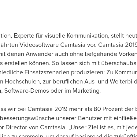
ion, Experte für visuelle Kommunikation, stellt heut
ährten Videosoftware Camtasia vor. Camtasia 2019
mit denen Anwender auch ohne tiefgehende Vorken
s erstellen können. So lassen sich mit überschau
hiedliche Einsatzszenarien produzieren: Zu Kommun
n Hochschulen, zur beruflichen Aus- und Weiterbild
, Software-Demos oder im Marketing.
ass wir bei Camtasia 2019 mehr als 80 Prozent der 
besserungswünsche unserer Benutzer mit einfließe
or Director von Camtasia. „Unser Ziel ist es, mit je
ich zu sammeln, um darauf basierend die zukünfti