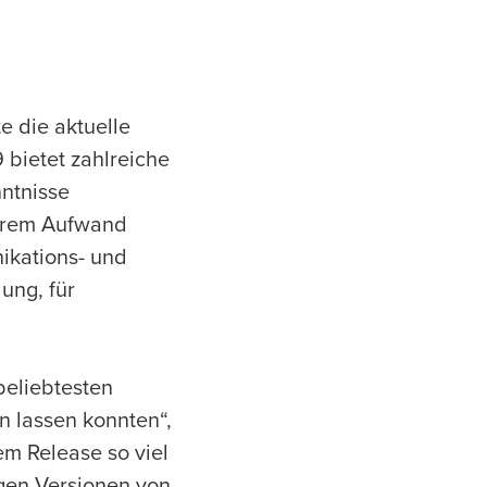
e die aktuelle
 bietet zahlreiche
ntnisse
barem Aufwand
ikations- und
ung, für
beliebtesten
n lassen konnten“,
dem Release so viel
gen Versionen von