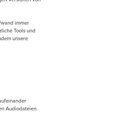
Aufwand immer
tzliche Tools und
zudem unsere
 aufeinander
en Audiodateien.