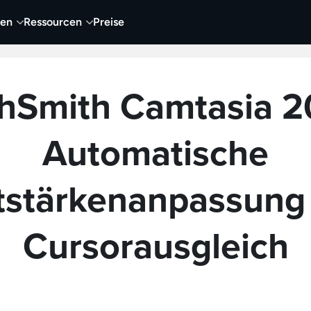
nen
Ressourcen
Preise
hSmith Camtasia 2
Automatische
tstärkenanpassung
Cursorausgleich