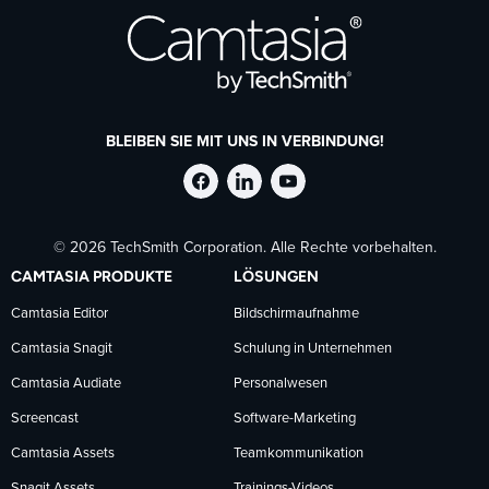
BLEIBEN SIE MIT UNS IN VERBINDUNG!
TechSmith
TechSmith
TechSmith
© 2026 TechSmith Corporation. Alle Rechte vorbehalten.
auf
auf
auf
CAMTASIA PRODUKTE
LÖSUNGEN
Facebook
LinkedIn
YouTube
Camtasia Editor
Bildschirmaufnahme
Camtasia Snagit
Schulung in Unternehmen
folgen
folgen
folgen
Camtasia Audiate
Personalwesen
Screencast
Software-Marketing
Camtasia Assets
Teamkommunikation
Snagit Assets
Trainings-Videos