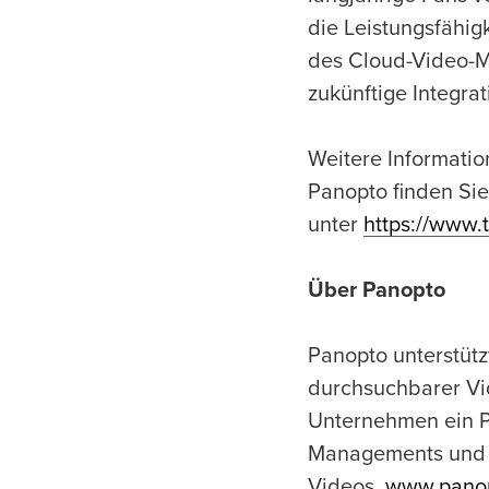
die Leistungsfähig
des Cloud-Video-M
zukünftige Integra
Weitere Informatio
Panopto finden Si
unter
https://www.
Über Panopto
Panopto unterstütz
durchsuchbarer Vide
Unternehmen ein P
Managements und d
Videos.
www.pano