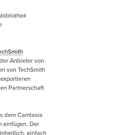
bibliothek
e
echSmith
nder Anbieter von
en von TechSmith
 exportieren
hen Partnerschaft
.
us dem Camtasia
 einfügen. Der
heitlich, einfach