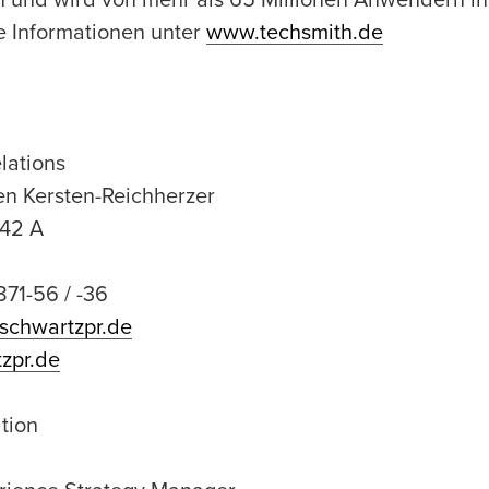
h und wird von mehr als 65 Millionen Anwendern i
e Informationen unter
www.techsmith.de
lations
en Kersten-Reichherzer
 42 A
871-56 / -36
schwartzpr.de
zpr.de
tion