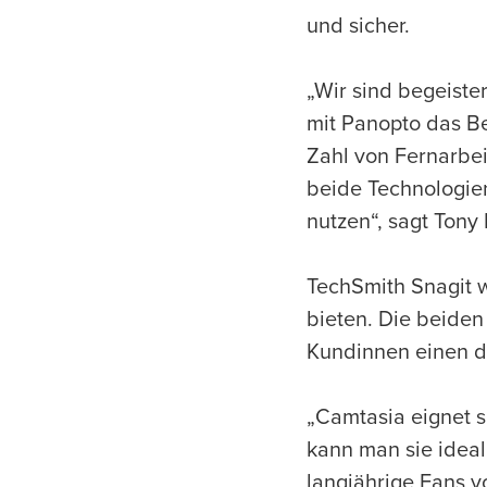
und sicher.
„Wir sind begeist
mit Panopto das B
Zahl von Fernarbe
beide Technologie
nutzen“, sagt Tony
TechSmith Snagit w
bieten. Die beide
Kundinnen einen du
„Camtasia eignet s
kann man sie ideal 
langjährige Fans v