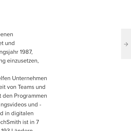
denen
et und
ngsjahr 1987,
ng einzusetzen,
elfen Unternehmen
eit von Teams und
it den Programmen
ingsvideos und -
d in digitalen
hSmith ist in 7