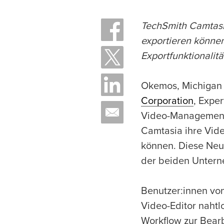
TechSmith Camtasia
exportieren könne
Exportfunktionalitä
Okemos, Michigan 
Corporation
, Expe
Video-Management-
Camtasia ihre Vide
können. Diese Neue
der beiden Untern
Benutzer:innen vo
Video-Editor naht
Workflow zur Bearb