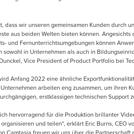
ert, dass wir unseren gemeinsamen Kunden durch un
este aus beiden Welten bieten können. Angesicht
its- und Fernunterrichtsumgebungen können Anwe
n sowohl in Unternehmen als auch in Bildungseinri
 Dunckel, Vice President of Product Portfolio bei Te
ird Anfang 2022 eine ähnliche Exportfunktionalitä
n Unternehmen arbeiten eng zusammen, um ihren 
rchgängigen, erstklassigen technischen Support z
ich hervorragend für die Produktion brillanter Vid
organisieren und teilen“, erklärt Eric Burns, CEO v
on Camtasia freuen wir uns über die Partnerschaft