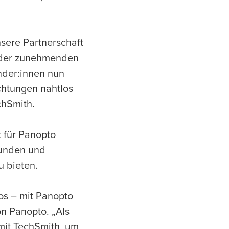
sere Partnerschaft
s der zunehmenden
nder:innen nun
chtungen nahtlos
chSmith.
t für Panopto
Kunden und
u bieten.
eos – mit Panopto
on Panopto. „Als
 mit TechSmith, um