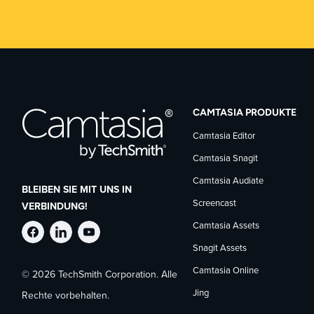
CAMTASIA PRODUKTE
Camtasia Editor
Camtasia Snagit
Camtasia Audiate
BLEIBEN SIE MIT UNS IN
Screencast
VERBINDUNG!
Camtasia Assets
TechSmith
TechSmith
TechSmith
Snagit Assets
Camtasia Online
© 2026 TechSmith Corporation. Alle
auf
auf
auf
Jing
Rechte vorbehalten.