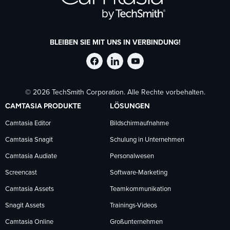
BLEIBEN SIE MIT UNS IN VERBINDUNG!
TechSmith
TechSmith
TechSmith
© 2026 TechSmith Corporation. Alle Rechte vorbehalten.
auf
auf
auf
CAMTASIA PRODUKTE
LÖSUNGEN
Facebook
LinkedIn
YouTube
Camtasia Editor
Bildschirmaufnahme
Camtasia Snagit
Schulung in Unternehmen
folgen
folgen
folgen
Camtasia Audiate
Personalwesen
Screencast
Software-Marketing
Camtasia Assets
Teamkommunikation
Snagit Assets
Trainings-Videos
Camtasia Online
Großunternehmen