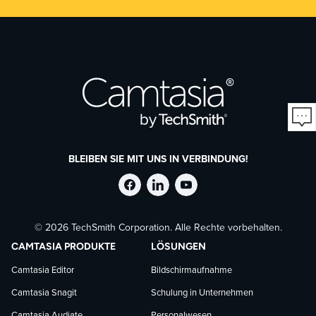
BLEIBEN SIE MIT UNS IN VERBINDUNG!
TechSmith
TechSmith
TechSmith
© 2026 TechSmith Corporation. Alle Rechte vorbehalten.
auf
auf
auf
CAMTASIA PRODUKTE
LÖSUNGEN
Facebook
LinkedIn
YouTube
Camtasia Editor
Bildschirmaufnahme
Camtasia Snagit
Schulung in Unternehmen
folgen
folgen
folgen
Camtasia Audiate
Personalwesen