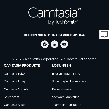
BLEIBEN SIE MIT UNS IN VERBINDUNG!
TechSmith
TechSmith
TechSmith
© 2026 TechSmith Corporation. Alle Rechte vorbehalten.
auf
auf
auf
CAMTASIA PRODUKTE
LÖSUNGEN
Facebook
LinkedIn
YouTube
Camtasia Editor
Bildschirmaufnahme
Camtasia Snagit
Schulung in Unternehmen
folgen
folgen
folgen
Camtasia Audiate
Personalwesen
Screencast
Software-Marketing
Camtasia Assets
Teamkommunikation