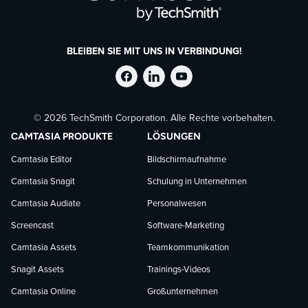
BLEIBEN SIE MIT UNS IN VERBINDUNG!
TechSmith
TechSmith
TechSmith
© 2026 TechSmith Corporation. Alle Rechte vorbehalten.
auf
auf
auf
CAMTASIA PRODUKTE
LÖSUNGEN
Facebook
LinkedIn
YouTube
Camtasia Editor
Bildschirmaufnahme
Camtasia Snagit
Schulung in Unternehmen
folgen
folgen
folgen
Camtasia Audiate
Personalwesen
Screencast
Software-Marketing
Camtasia Assets
Teamkommunikation
Snagit Assets
Trainings-Videos
Camtasia Online
Großunternehmen