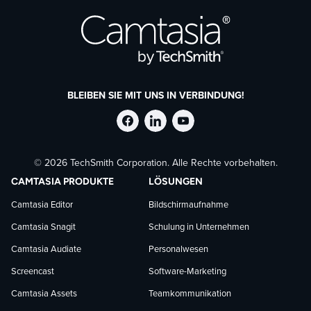
BLEIBEN SIE MIT UNS IN VERBINDUNG!
TechSmith
TechSmith
TechSmith
© 2026 TechSmith Corporation. Alle Rechte vorbehalten.
auf
auf
auf
CAMTASIA PRODUKTE
LÖSUNGEN
Facebook
LinkedIn
YouTube
Camtasia Editor
Bildschirmaufnahme
Camtasia Snagit
Schulung in Unternehmen
folgen
folgen
folgen
Camtasia Audiate
Personalwesen
Screencast
Software-Marketing
Camtasia Assets
Teamkommunikation