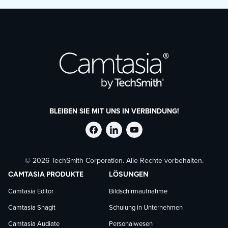
einschließlich Audio, wenn Sie möchten. Sie
können den Bildschirm bei der Aufnahme mit
Anmerkungen versehen und grundlegende
Bearbeitungsfunktionen wie Zuschneiden und
Zusammenfügen von Clips nutzen.
BLEIBEN SIE MIT UNS IN VERBINDUNG!
TechSmith
TechSmith
TechSmith
© 2026 TechSmith Corporation. Alle Rechte vorbehalten.
auf
auf
auf
CAMTASIA PRODUKTE
LÖSUNGEN
Facebook
LinkedIn
YouTube
Camtasia Editor
Bildschirmaufnahme
Camtasia Snagit
Schulung in Unternehmen
folgen
folgen
folgen
Camtasia Audiate
Personalwesen