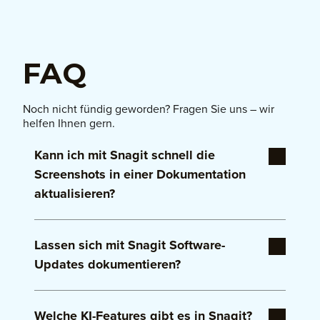
FAQ
Noch nicht fündig geworden? Fragen Sie uns – wir
helfen Ihnen gern.
Kann ich mit Snagit schnell die
Screenshots in einer Dokumentation
aktualisieren?
Ja. Dank scrollenden Captures, Tools für
Lassen sich mit Snagit Software-
Anmerkungen und Vorlagen ist es ganz einfach,
neue UI aufzunehmen und alte zu ersetzen.
Updates dokumentieren?
Ganz bestimmt. Mit Snagit können Sie
Welche KI-Features gibt es in Snagit?
Änderungen schnell bildlich dokumentieren. Tools