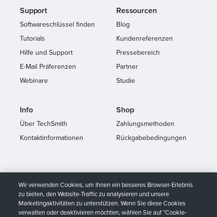
Support
Ressourcen
Softwareschlüssel finden
Blog
Tutorials
Kundenreferenzen
Hilfe und Support
Pressebereich
E-Mail Präferenzen
Partner
Webinare
Studie
Info
Shop
Über TechSmith
Zahlungsmethoden
Kontaktinformationen
Rückgabebedingungen
Wir verwenden Cookies, um Ihnen ein besseres Browser-Erlebnis
zu bieten, den Website-Traffic zu analysieren und unsere
Marketingaktivitäten zu unterstützen. Wenn Sie diese Cookies
verwalten oder deaktivieren möchten, wählen Sie auf "Cookie-