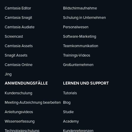
Facebook
LinkedIn
YouTube
Camtasia Editor
Bildschirmaufnahme
Camtasia Snagit
Schulung in Unternehmen
folgen
folgen
folgen
Camtasia Audiate
Personalwesen
Screencast
Software-Marketing
Camtasia Assets
Teamkommunikation
Snagit Assets
Trainings-Videos
Camtasia Online
Großunternehmen
Jing
ANWENDUNGSFÄLLE
LERNEN UND SUPPORT
Kundenschulung
Tutorials
Meeting-Aufzeichnung bearbeiten
Blog
Anleitungsvideos
Studie
Wissenserfassung
Academy
Technologieschulung
Kundenreferenzen