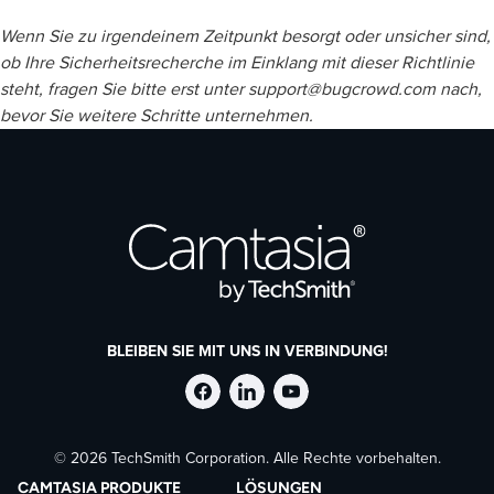
Wenn Sie zu irgendeinem Zeitpunkt besorgt oder unsicher sind,
ob Ihre Sicherheitsrecherche im Einklang mit dieser Richtlinie
steht, fragen Sie bitte erst unter support@bugcrowd.com nach,
bevor Sie weitere Schritte unternehmen.
BLEIBEN SIE MIT UNS IN VERBINDUNG!
TechSmith
TechSmith
TechSmith
© 2026 TechSmith Corporation. Alle Rechte vorbehalten.
auf
auf
auf
CAMTASIA PRODUKTE
LÖSUNGEN