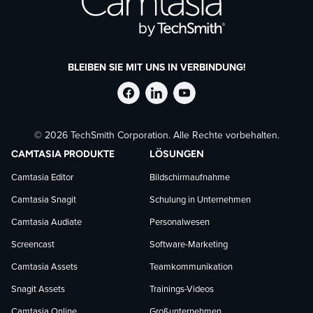
BLEIBEN SIE MIT UNS IN VERBINDUNG!
TechSmith
TechSmith
TechSmith
© 2026 TechSmith Corporation. Alle Rechte vorbehalten.
auf
auf
auf
CAMTASIA PRODUKTE
LÖSUNGEN
Facebook
LinkedIn
YouTube
Camtasia Editor
Bildschirmaufnahme
Camtasia Snagit
Schulung in Unternehmen
folgen
folgen
folgen
Camtasia Audiate
Personalwesen
Screencast
Software-Marketing
Camtasia Assets
Teamkommunikation
Snagit Assets
Trainings-Videos
Camtasia Online
Großunternehmen