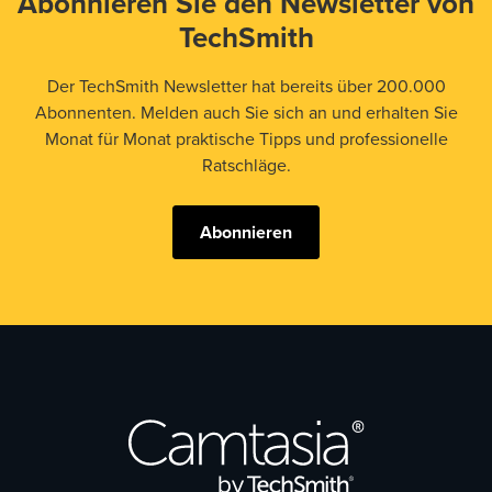
Abonnieren Sie den Newsletter von
TechSmith
Der TechSmith Newsletter hat bereits über 200.000
Abonnenten. Melden auch Sie sich an und erhalten Sie
Monat für Monat praktische Tipps und professionelle
Ratschläge.
Abonnieren