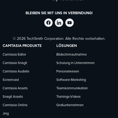
BLEIBEN SIE MIT UNS IN VERBINDUNG!
TechSmith
TechSmith
TechSmith
© 2026 TechSmith Corporation. Alle Rechte vorbehalten.
auf
auf
auf
CAMTASIA PRODUKTE
LÖSUNGEN
Facebook
LinkedIn
YouTube
Camtasia Editor
Bildschirmaufnahme
Camtasia Snagit
Schulung in Unternehmen
folgen
folgen
folgen
Camtasia Audiate
Personalwesen
Screencast
Software-Marketing
Camtasia Assets
Teamkommunikation
Snagit Assets
Trainings-Videos
Camtasia Online
Großunternehmen
Jing