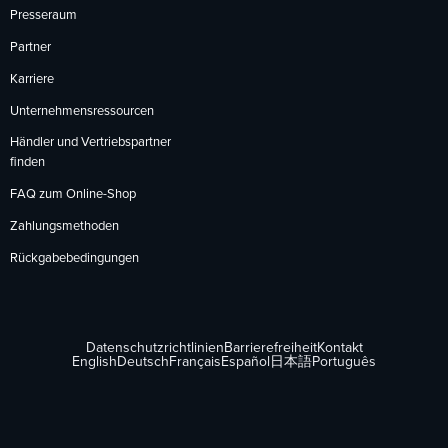
Presseraum
Partner
Karriere
Unternehmensressourcen
Händler und Vertriebspartner
finden
FAQ zum Online-Shop
Zahlungsmethoden
Rückgabebedingungen
Datenschutzrichtlinien
Barrierefreiheit
Kontakt
English
Deutsch
Français
Español
日本語
Português