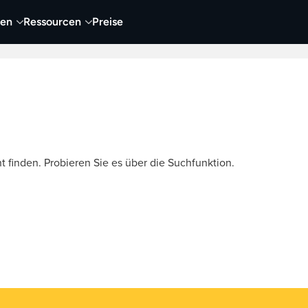
nen
Ressourcen
Preise
nehmen
Video
Visueller Content
Business
t finden. Probieren Sie es über die Suchfunktion.