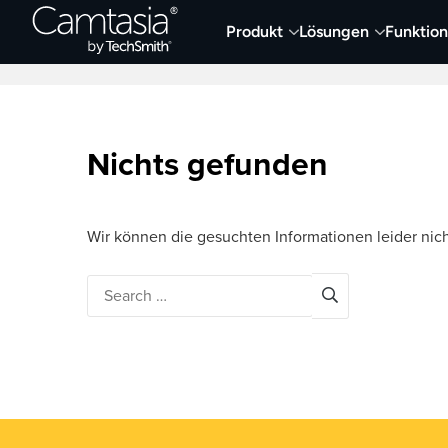
Direkt
Produkt
Lösungen
Funktio
zum
Neueste Artikel
Screen Capture und Auf
Inhalt
Nichts gefunden
Wir können die gesuchten Informationen leider nich
Search
for: