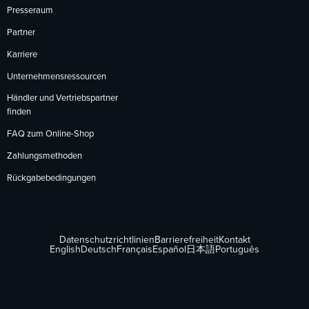
Presseraum
Partner
Karriere
Unternehmensressourcen
Händler und Vertriebspartner
finden
FAQ zum Online-Shop
Zahlungsmethoden
Rückgabebedingungen
Datenschutzrichtlinien
Barrierefreiheit
Kontakt
English
Deutsch
Français
Español
日本語
Português