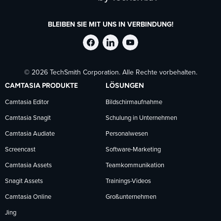
BLEIBEN SIE MIT UNS IN VERBINDUNG!
TechSmith
TechSmith
TechSmith
© 2026 TechSmith Corporation. Alle Rechte vorbehalten.
auf
auf
auf
CAMTASIA PRODUKTE
LÖSUNGEN
Facebook
LinkedIn
YouTube
Camtasia Editor
Bildschirmaufnahme
Camtasia Snagit
Schulung in Unternehmen
folgen
folgen
folgen
Camtasia Audiate
Personalwesen
Screencast
Software-Marketing
Camtasia Assets
Teamkommunikation
Snagit Assets
Trainings-Videos
Camtasia Online
Großunternehmen
Jing