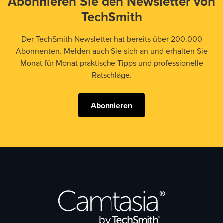
Abonnieren Sie den Newsletter von
TechSmith
Der TechSmith Newsletter hat bereits über 200.000
Abonnenten. Melden auch Sie sich an und erhalten Sie
Monat für Monat praktische Tipps und professionelle
Ratschläge.
Abonnieren