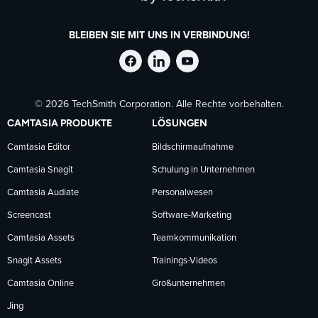
BLEIBEN SIE MIT UNS IN VERBINDUNG!
TechSmith
TechSmith
TechSmith
© 2026 TechSmith Corporation. Alle Rechte vorbehalten.
auf
auf
auf
CAMTASIA PRODUKTE
LÖSUNGEN
Facebook
LinkedIn
YouTube
Camtasia Editor
Bildschirmaufnahme
Camtasia Snagit
Schulung in Unternehmen
folgen
folgen
folgen
Camtasia Audiate
Personalwesen
Screencast
Software-Marketing
Camtasia Assets
Teamkommunikation
Snagit Assets
Trainings-Videos
Camtasia Online
Großunternehmen
Jing