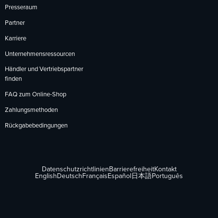
Presseraum
Partner
Karriere
Unternehmensressourcen
Händler und Vertriebspartner
finden
FAQ zum Online-Shop
Zahlungsmethoden
Rückgabebedingungen
Datenschutzrichtlinien
Barrierefreiheit
Kontakt
English
Deutsch
Français
Español
日本語
Português