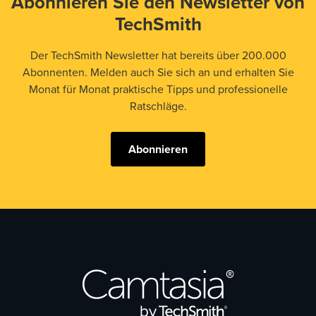
Abonnieren Sie den Newsletter von
TechSmith
Der TechSmith Newsletter hat bereits über 200.000
Abonnenten. Melden auch Sie sich an und erhalten Sie
Monat für Monat praktische Tipps und professionelle
Ratschläge.
Abonnieren